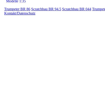
Modelle 1:35
Trumpeter BR 86
Scratchbau BR 94.5
Scratchbau BR 044
Trumpet
Kontakt/Datenschutz