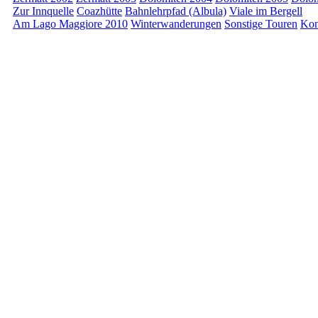
Zur Innquelle
Coazhütte
Bahnlehrpfad (Albula)
Viale im Bergell
Am Lago Maggiore 2010
Winterwanderungen
Sonstige Touren
Kon