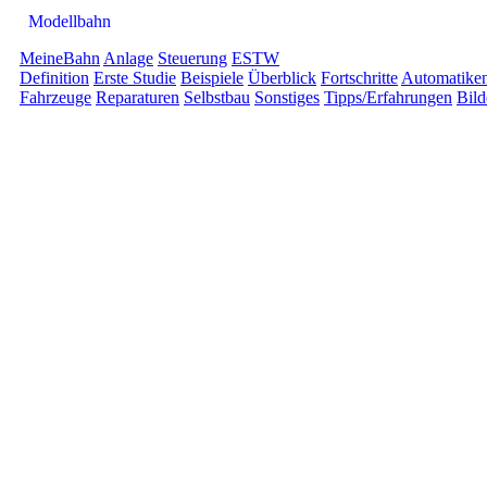
Modellbahn
MeineBahn
Anlage
Steuerung
ESTW
Definition
Erste Studie
Beispiele
Überblick
Fortschritte
Automatike
Fahrzeuge
Reparaturen
Selbstbau
Sonstiges
Tipps/Erfahrungen
Bild