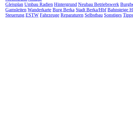
Gleisplan
Umbau Radien
Hintergrund
Neubau Betriebswerk
Burgbe
Gamsleiten
Wanderkarte
Burg Berka
Stadt Berka/Hbf
Bahnsteige H
Steuerung
ESTW
Fahrzeuge
Reparaturen
Selbstbau
Sonstiges
Tipp