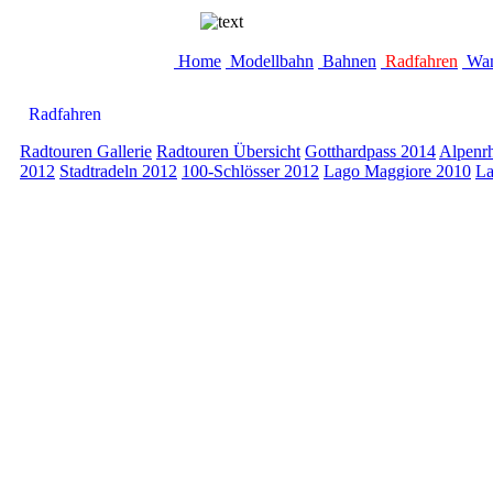
Home
Modellbahn
Bahnen
Radfahren
Wan
Radfahren
Radtouren Gallerie
Radtouren Übersicht
Gotthardpass 2014
Alpenr
2012
Stadtradeln 2012
100-Schlösser 2012
Lago Maggiore 2010
La